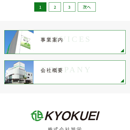
1
2
3
次へ
SERVICES
事業案内
COMPANY
会社概要
株式会社旭栄