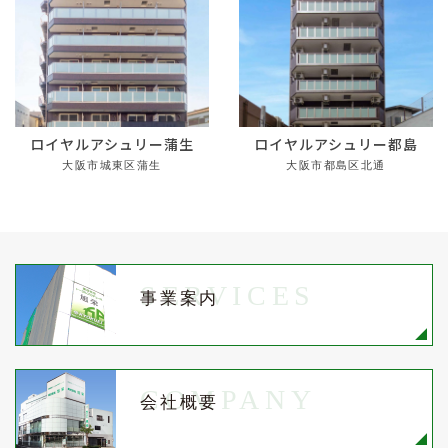
ロイヤルアシュリー蒲生
ロイヤルアシュリー都島
大阪市城東区蒲生
大阪市都島区北通
SERVICES
事業案内
COMPANY
会社概要