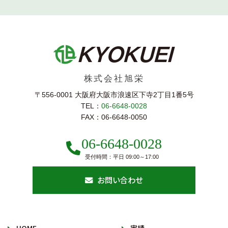
当社が保有している個人情報は、個人情報保護法そ
の他関連する法規に従って、当社のサービスにおい
て、次のような目的に利用します。
お問い合わせに対する回答のため、お問い合わせ
株式会社旭栄
等を受付処理した内容の記録
〒556-0001 大阪府大阪市浪速区下寺2丁⽬1番5号
4. 個人情報の保護対策について
TEL：
06-6648-0028
FAX：06-6648-0050
当社が保有する個人情報につきましては、当社が規
定する安全管理措置により、必要なセキュリティ対
06-6648-0028
策が講じられています。
受付時間：平日 09:00～17:00
5. 個人情報の第三者への開示、提供につ
お問い合わせ
いて
当社では、ご本人の許可なく第三者に個人情報を開
示いたしません。（法令に定められた例外は除きま
HOME
実績