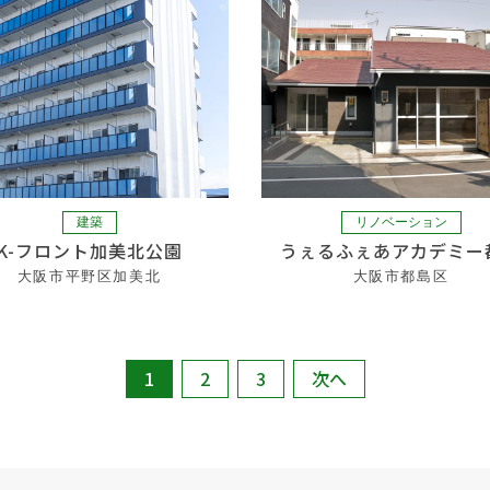
建築
リノベーション
K-フロント加美北公園
うぇるふぇあアカデミー
大阪市平野区加美北
大阪市都島区
1
2
3
次へ