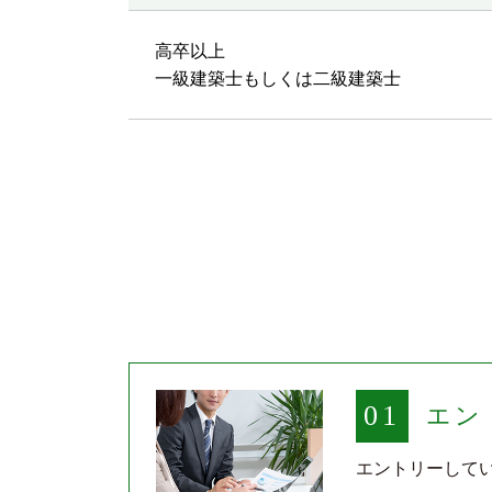
高卒以上
一級建築士もしくは二級建築士
01
エン
エントリーして