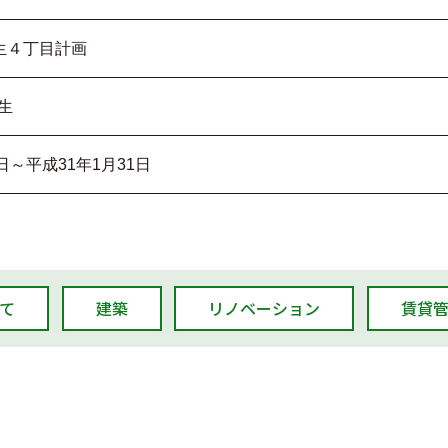
蒲生４丁目計画
生
日～平成31年1月31日
て
建築
リノベーション
賃貸