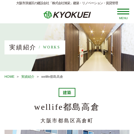
大阪市浪速区の建設会社「株式会社旭栄」建築・リノベーション・賃貸管理
MENU
実績紹介
WORKS
HOME
実績紹介
wellife都島高倉
建築
wellife都島高倉
大阪市都島区高倉町