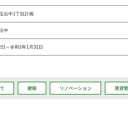
玉出中1丁目計画
出中
2日～令和2年1月31日
て
建築
リノベーション
賃貸