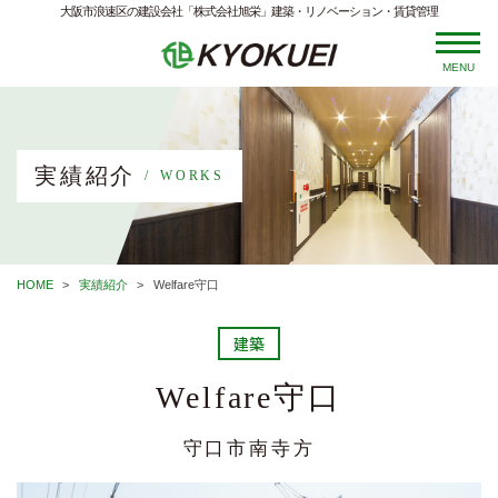
大阪市浪速区の建設会社「株式会社旭栄」建築・リノベーション・賃貸管理
MENU
実績紹介
WORKS
HOME
実績紹介
Welfare守口
建築
Welfare守口
守口市南寺方