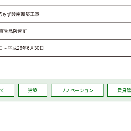
き苑もず陵南新築工事
百舌鳥陵南町
日～平成26年6月30日
て
建築
リノベーション
賃貸